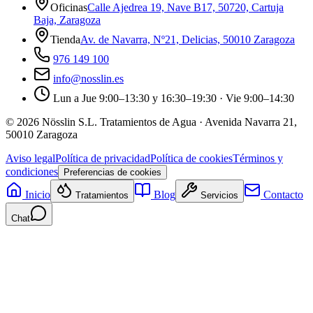
Oficinas
Calle Ajedrea 19, Nave B17, 50720, Cartuja
Baja, Zaragoza
Tienda
Av. de Navarra, Nº21, Delicias, 50010 Zaragoza
976 149 100
info@nosslin.es
Lun a Jue 9:00–13:30 y 16:30–19:30 · Vie 9:00–14:30
©
2026
Nösslin S.L. Tratamientos de Agua · Avenida Navarra 21,
50010 Zaragoza
Aviso legal
Política de privacidad
Política de cookies
Términos y
condiciones
Preferencias de cookies
Inicio
Blog
Contacto
Tratamientos
Servicios
Chat