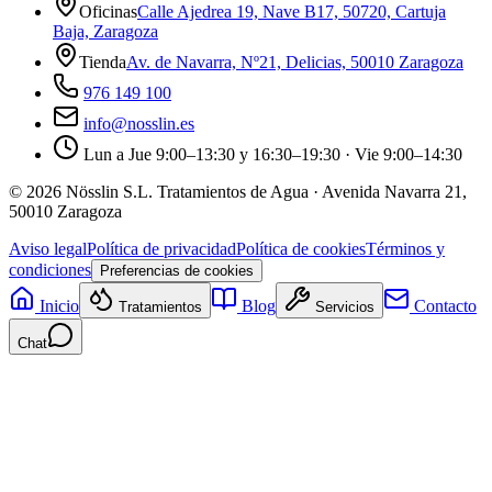
Oficinas
Calle Ajedrea 19, Nave B17, 50720, Cartuja
Baja, Zaragoza
Tienda
Av. de Navarra, Nº21, Delicias, 50010 Zaragoza
976 149 100
info@nosslin.es
Lun a Jue 9:00–13:30 y 16:30–19:30 · Vie 9:00–14:30
©
2026
Nösslin S.L. Tratamientos de Agua · Avenida Navarra 21,
50010 Zaragoza
Aviso legal
Política de privacidad
Política de cookies
Términos y
condiciones
Preferencias de cookies
Inicio
Blog
Contacto
Tratamientos
Servicios
Chat